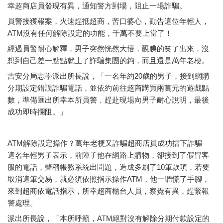
幸超商店員發現有異，通知警方到場，阻止一場詐騙。
員警接獲報案，火速趕抵超商，苦口婆心，勸告這位年輕人，
ATM沒有任何解除設定的功能，千萬不要上當了！
經過員警耐心解釋，男子突然恍然大悟，靦腆的笑了出來，沒
想到自己差一點點就上了詐騙集團的鉤，而且還是萬年老梗。
吉安分局志學派出所長說，「一名年約20歲的男子，接到網購
分期設定錯誤詐騙電話，並依約前往超商購買兩萬元的遊戲點
數，準備匯出所幸本所員警，趕赴現場向男子耐心說明，最後
成功即時攔阻。」
ATM解除設定操作？萬年老梗又詐騙超商店員成功擋下詐騙
這名年輕男子表示，前陣子他在網路上購物，卻接到了假冒客
服的電話，聲稱帳務系統出問題，造成多刷了10筆款項，若要
取消這筆交易，就必須依照指示操作ATM，他一聽慌了手腳，
來到超商依電話指示，所幸超商櫃台人員，察覺有異，趕緊報
警處理。
派出所長說，「本所呼籲，ATM絕對沒有解除分期付款設定的