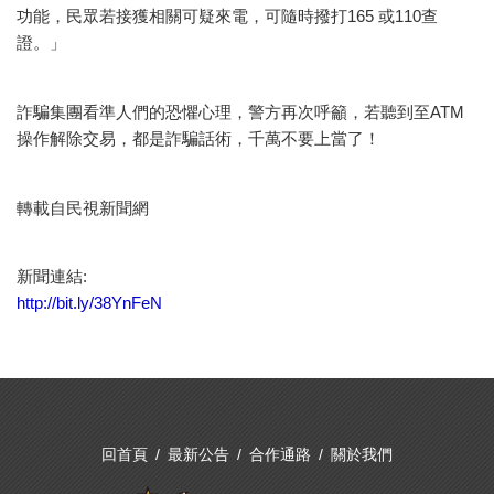
功能，民眾若接獲相關可疑來電，可隨時撥打165 或110查
證。」
詐騙集團看準人們的恐懼心理，警方再次呼籲，若聽到至ATM
操作解除交易，都是詐騙話術，千萬不要上當了！
轉載自民視新聞網
新聞連結:
http://bit.ly/38YnFeN
回首頁
最新公告
合作通路
關於我們