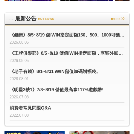
最新公告
more
HOT NEWS
《錢街》8/5~8/19 儲iWIN指定面額150、500、1000可獲得超值福袋，最高可獲200萬c幣！
2026.08.05
《王牌俱樂部》8/5~8/19 儲值iWIN指定面額，享額外回饋最高10%，加贈【精選機皇福袋】！
2026.08.05
《老子有錢》8/1~8/31 iWIN儲值加碼贈福袋。
2026.08.01
《明星3缺1》7/8~8/19 儲值最高拿117%遊戲幣!
2026.07.08
消費者常見問題Q&A
2022.07.08